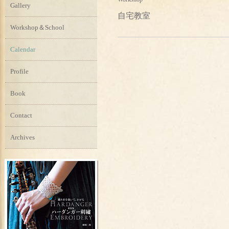
Gallery
自宅教室
Workshop＆School
Calendar
Profile
Book
Contact
Archives