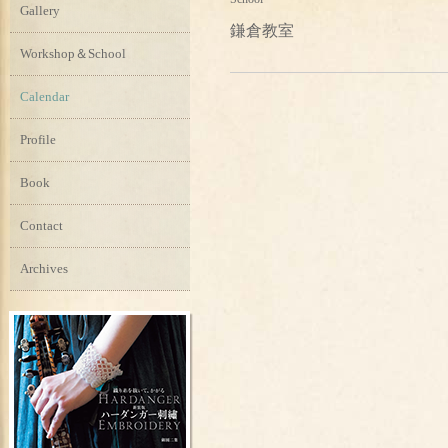
Gallery
鎌倉教室
Workshop＆School
Calendar
Profile
Book
Contact
Archives