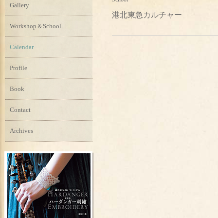
Gallery
港北東急カルチャー
Workshop＆School
Calendar
Profile
Book
Contact
Archives