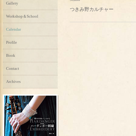
Gallery
つきみ野カルチャー
Workshop＆School
Calendar
Profile
Book
Contact
Archives