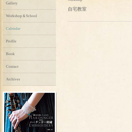
Gallery
自宅教室
Workshop＆School
Calendar
Profile
Book
Contact
Archives