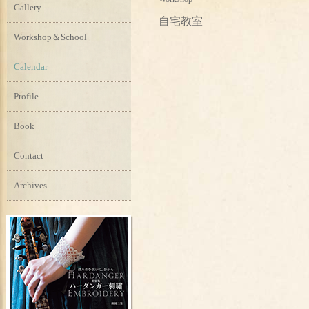
Gallery
自宅教室
Workshop＆School
Calendar
Profile
Book
Contact
Archives