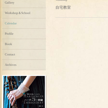
Gallery
自宅教室
Workshop＆School
Calendar
Profile
Book
Contact
Archives