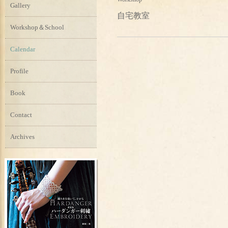
Gallery
自宅教室
Workshop＆School
Calendar
Profile
Book
Contact
Archives