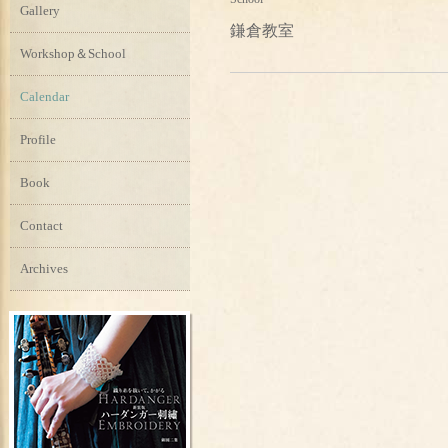
Gallery
鎌倉教室
Workshop＆School
Calendar
Profile
Book
Contact
Archives