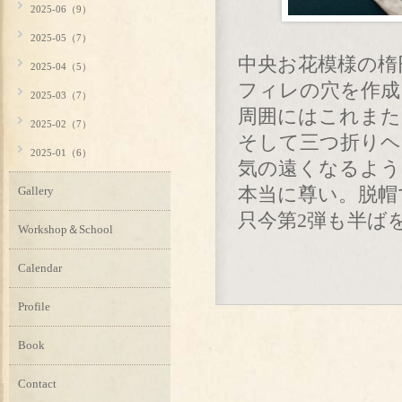
2025-06（9）
2025-05（7）
中央お花模様の楕
2025-04（5）
フィレの穴を作成
2025-03（7）
周囲にはこれまた
2025-02（7）
そして三つ折りヘ
2025-01（6）
気の遠くなるよう
Gallery
本当に尊い。脱帽
只今第2弾も半ば
Workshop＆School
Calendar
Profile
Book
Contact