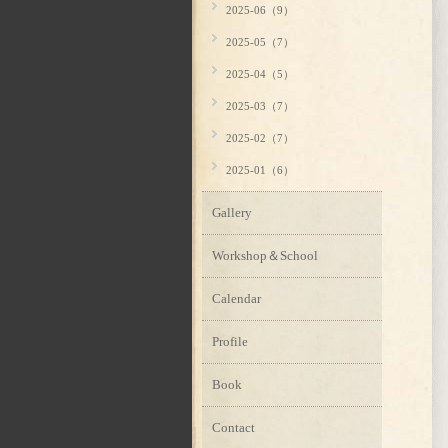
2025-06（9）
2025-05（7）
2025-04（5）
2025-03（7）
2025-02（7）
2025-01（6）
Gallery
Workshop＆School
Calendar
Profile
Book
Contact