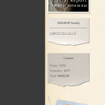
2026.08.09 Sunday
１dayワークショップ
Counter
Today:
1572
Yesterday:
1177
Total:
8404258