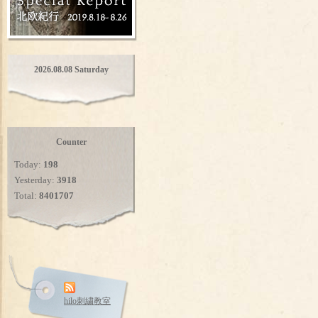
2026.08.08 Saturday
Counter
Today:
198
Yesterday:
3918
Total:
8401707
hilo刺繍教室