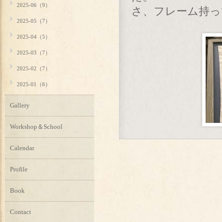
2025-06（9）
さ、フレーム持っ
2025-05（7）
2025-04（5）
2025-03（7）
2025-02（7）
2025-01（6）
Gallery
Workshop＆School
Calendar
Profile
Book
Contact