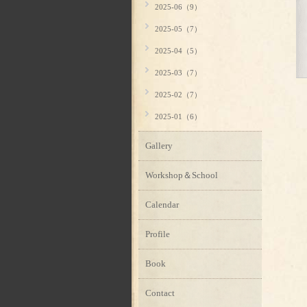
2025-06（9）
2025-05（7）
2025-04（5）
2025-03（7）
2025-02（7）
2025-01（6）
Gallery
Workshop＆School
Calendar
Profile
Book
Contact