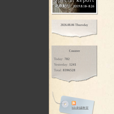
2026.08.06 Thursday
Counter
Today:
782
Yesterday:
1241
Total:
8396528
hilo刺繍教室