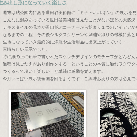
生み出し形になっていく楽しさ
週末は砧公園内にある世田谷美術館に「ミナ ペルホネン」の展示を
こんなに混みあっている世田谷美術館は見たことがないほどの大盛況
テキスタイルの見本が沢山並ぶコーナーから始まり１つのアイデアか
なるまでの工程、その後シルクスクリーンや刺繍や織りの機械に落と
生地になっていき最終的に洋服や生活用品に出来上がっていく・・
素晴らしい展示でした。
特に紙の上に鉛筆で書かれたスケッチデザインのモチーフがどんどん
過程は見ごたえがあり創作をする‥ということの本質に触れワクワク
つくるって凄い！楽しい！と単純に感動を覚えます。
今月いっぱい展示後全国を回るようです、ご興味おありの方は必見で