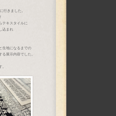
見に行きました。
！
らテキスタイルに
し込まれ
と生地になるまでの
する展示内容でした。
す。