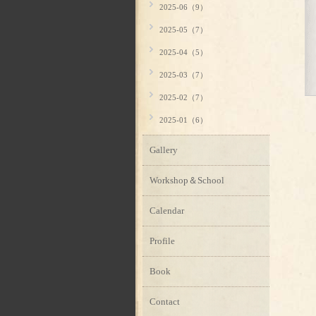
2025-06（9）
2025-05（7）
2025-04（5）
2025-03（7）
2025-02（7）
2025-01（6）
Gallery
Workshop＆School
Calendar
Profile
Book
Contact