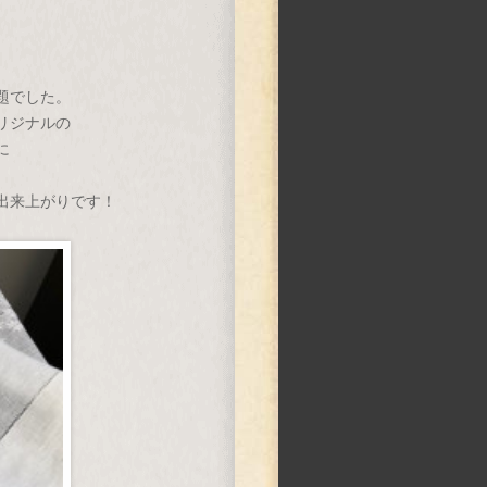
題でした。
リジナルの
に
出来上がりです！