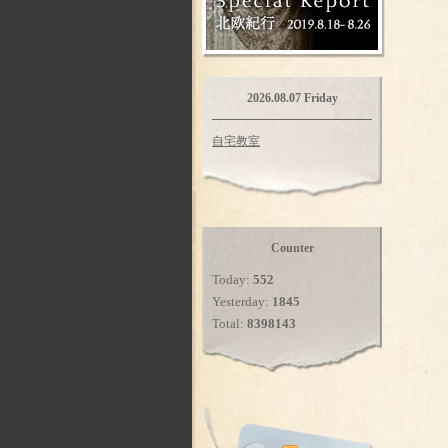
2026.08.07 Friday
自宅教室
Counter
Today:
552
Yesterday:
1845
Total:
8398143