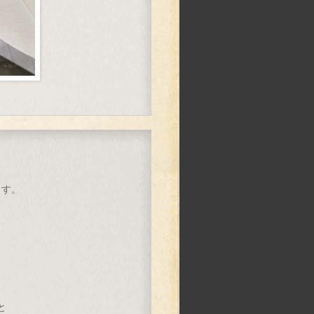
ます。
。
と