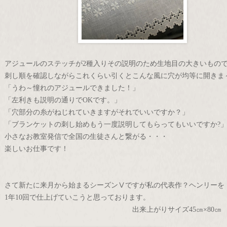
アジュールのステッチが2種入りその説明のため生地目の大きいもの
刺し順を確認しながらこれくらい引くとこんな風に穴が均等に開きま
「うわ～憧れのアジュールできました！」
「左利きも説明の通りでOKです。」
「穴部分の糸がねじれていきますがそれでいいですか？」
「ブランケットの刺し始めもう一度説明してもらってもいいですか?」…
小さなお教室発信で全国の生徒さんと繋がる・・・
楽しいお仕事です！
さて新たに来月から始まるシーズンⅤですが私の代表作？ヘンリーを
1年10回で仕上げていこうと思っております。
出来上がりサイズ45㎝×80㎝