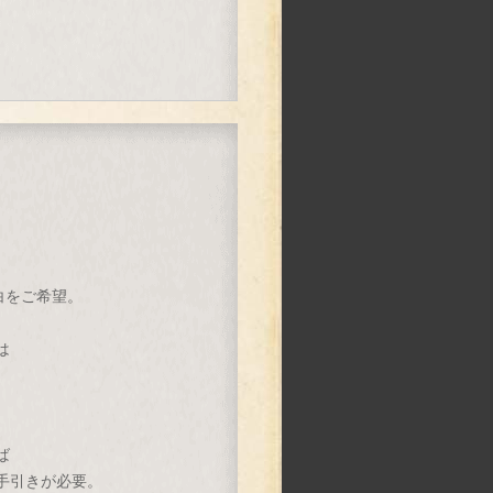
白をご希望。
は
ば
手引きが必要。