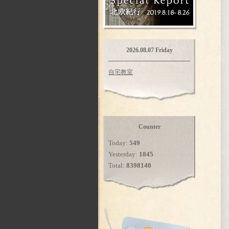
2026.08.07 Friday
自宅教室
Counter
Today:
549
Yesterday:
1845
Total:
8398140