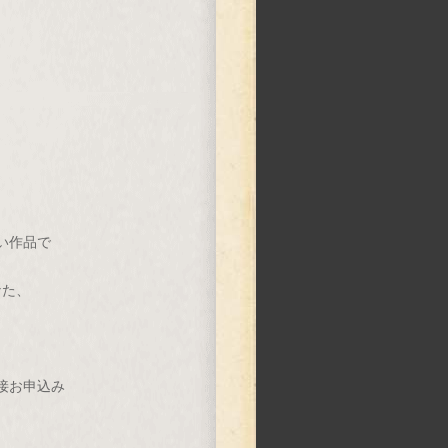
い作品で
。
なた、
接お申込み