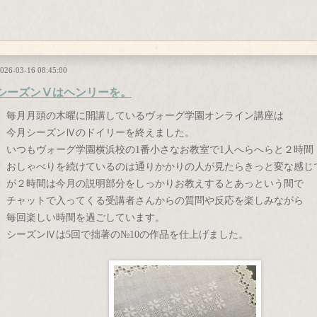
026-03-16 08:45:00
シーズンⅤはヘンリーを。
毎月月頭の木曜に開講しているヴォーグ学園オンライン講座は
今月シーズンⅣのドイリーを終えました。
いつもヴォーグ学園横浜校の1番小さなお教室で1人へらへらと２時間
おしゃべりを続けているのは通りかかりの人が見たらきっと変な感じ
が２時間は今月の説明部分をしっかりお教えするとあっという間で
チャットで入ってくる受講者さんからの質問や反応を楽しみながら
毎回楽しい時間を過ごしています。
シーズンⅣは5回で拙著の№10の作品を仕上げました。