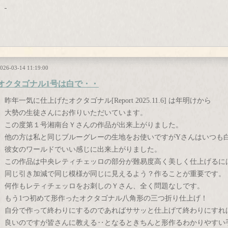
026-03-14 11:19:00
オクタゴナル1号は白で・・
昨年一気に仕上げたオクタゴナル[Report 2025.11.6] は年明けから
大勢の生徒さんにお作りいただいています。
この度第１号湘南台Ｙさんの作品が出来上がりました。
他の方は私と同じブルーグレーの生地をお使いですがYさんはいつも
彼女のワールドでいい感じに出来上がりました。
この作品は中央レティチェッロの部分が難易度高く美しく仕上げるに
同じ引き加減で同じ模様が同じに見えるよう？作ることが重要です。
何作もレティチェッロをお刺しのＹさん、全く問題なしです。
もう1つ初めて形作ったオクタゴナル八角形の三つ折り仕上げ！
自分で作って終わりにするのであればササッと仕上げて終わりにすれ
良いのですが皆さんに教える‥となるときちんと形作るわかりやすい