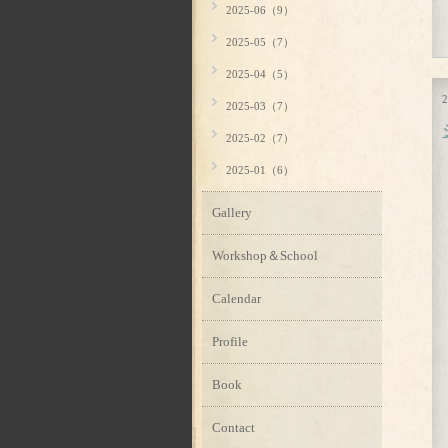
2025-06（9）
2025-05（7）
2025-04（5）
2
2025-03（7）
2025-02（7）
2025-01（6）
Gallery
Workshop＆School
Calendar
Profile
Book
Contact