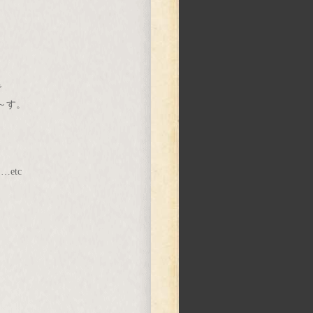
で
～す。
etc